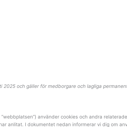
Om oss
Klubbshop
Sponsorer
Kon
ti 2025 och gäller för medborgare och lagliga perman
”webbplatsen”) använder cookies och andra relaterade te
i har anlitat. I dokumentet nedan informerar vi dig om 