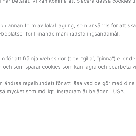
s du har betalat. Vi kan komma att placera dessa cookies 
 annan form av lokal lagring, som används för att skapa 
ebbplatser för liknande marknadsföringsändamål.
 för att främja webbsidor (t.ex. ”gilla”, ”pinna”) eller d
m och som sparar cookies som kan lagra och bearbeta vi
kan ändras regelbundet) för att läsa vad de gör med din
å mycket som möjligt. Instagram är belägen i USA.