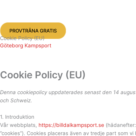
Hoppa
Consent
Consent
Consent
Consent
Consent
Consent
Consent
Consent
till
to
to
to
to
to
to
to
to
Kickboxning
Taekwon-Do
Tävlingar
innehåll
service
service
service
service
service
service
service
service
elementor
wordpress
google-
sourcebuster-
google-
google-
youtube
Övrigt
PROVTRÄNA GRATIS
analytics
js
recaptcha
maps
Cookie Policy (EU)
Göteborg Kampsport
Cookie Policy (EU)
Denna cookiepolicy uppdaterades senast den 14 augus
och Schweiz.
1. Introduktion
Vår webbplats,
https://billdalkampsport.se
(hädanefter: 
”cookies”). Cookies placeras även av tredje part som v