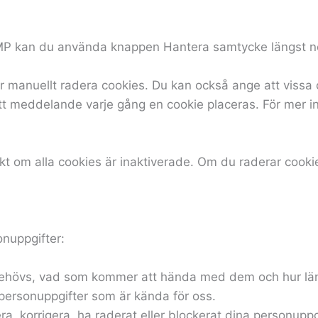
 AMP kan du använda knappen Hantera samtycke längst n
manuellt radera cookies. Du kan också ange att vissa coo
ett meddelande varje gång en cookie placeras. För mer in
kt om alla cookies är inaktiverade. Om du raderar cooki
nuppgifter:
er behövs, vad som kommer att hända med dem och hur l
dina personuppgifter som är kända för oss.
tera, korrigera, ha raderat eller blockerat dina personuppgi