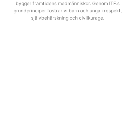
bygger framtidens medmänniskor. Genom ITF:s
grundprinciper fostrar vi barn och unga i respekt,
självbehärskning och civilkurage.
Artighet & respekt
Vi tränar våra elever i att visa omtanke och
hänsyn – att hälsa, tacka och lyssna är en
självklar del av träningen och vardagen.