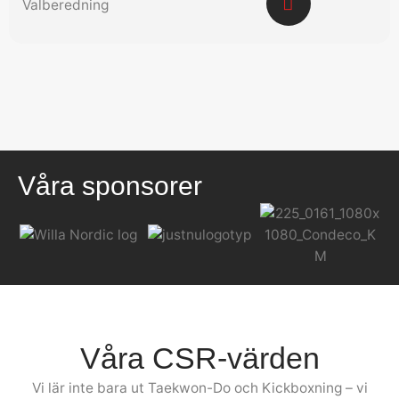
Valberedning
Våra sponsorer
Våra CSR-värden
Vi lär inte bara ut Taekwon-Do och Kickboxning – vi